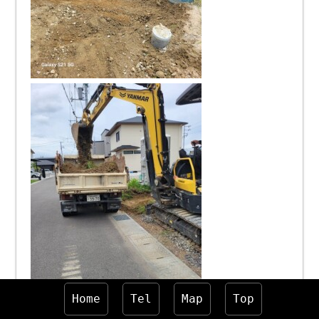
Home
Tel
Map
Top