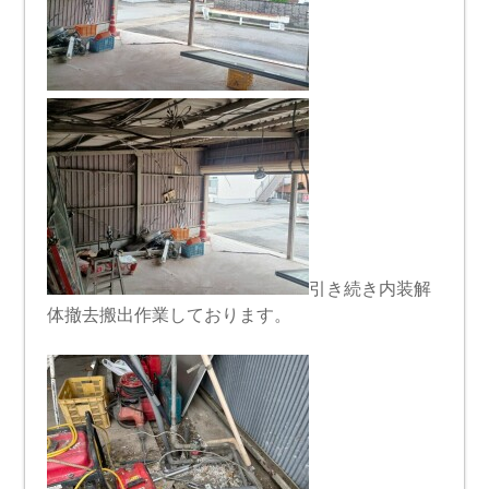
引き続き内装解
体撤去搬出作業しております。