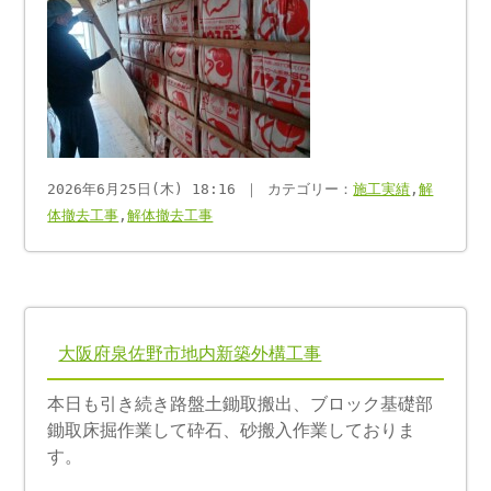
2026年6月25日(木) 18:16 ｜ カテゴリー：
施工実績
,
解
体撤去工事
,
解体撤去工事
大阪府泉佐野市地内新築外構工事
本日も引き続き路盤土鋤取搬出、ブロック基礎部
鋤取床掘作業して砕石、砂搬入作業しておりま
す。