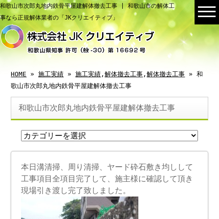
和歌山市次郎丸地内鉄骨平屋建解体撤去工事 | 和歌山市の解体工
事なら正規解体業者の「JKクリエイティブ」
HOME
»
施工実績
»
施工実績
,
解体撤去工事
,
解体撤去工事
» 和
歌山市次郎丸地内鉄骨平屋建解体撤去工事
和歌山市次郎丸地内鉄骨平屋建解体撤去工事
本日溝清掃、周り清掃、ヤード砕石敷き均しして
工事項目全項目完了して、施主様に確認して頂き
現場引き渡し完了致しました。