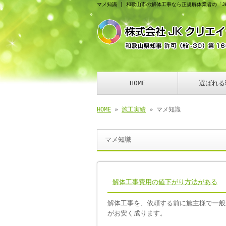
マメ知識 | 和歌山市の解体工事なら正規解体業者の「J
HOME
選ばれる
HOME
»
施工実績
» マメ知識
マメ知識
解体工事費用の値下がり方法がある
解体工事を、依頼する前に施主様で一般
がお安く成ります。