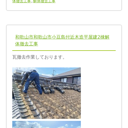
体撤去工事
,
解体撤去工事
和歌山市和歌山市小豆島付近木造平屋建2棟解
体撤去工事
瓦撤去作業しております。