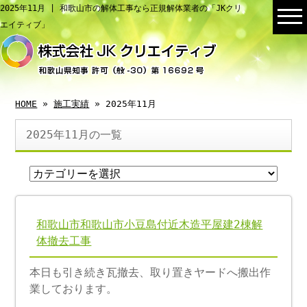
2025年11月 | 和歌山市の解体工事なら正規解体業者の「JKクリ
エイティブ」
HOME
»
施工実績
» 2025年11月
2025年11月の一覧
和歌山市和歌山市小豆島付近木造平屋建2棟解
体撤去工事
本日も引き続き瓦撤去、取り置きヤードへ搬出作
業しております。