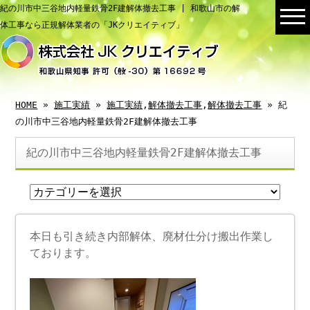
紀の川市中三谷地内軽量鉄骨2F建解体撤去工事 | 和歌山市の解
体工事なら正規解体業者の「JKクリエイティブ」
HOME
»
施工実績
»
施工実績
,
解体撤去工事
,
解体撤去工事
» 紀
の川市中三谷地内軽量鉄骨2F建解体撤去工事
紀の川市中三谷地内軽量鉄骨2F建解体撤去工事
本日も引き続き内部解体、廃材仕分け搬出作業し
ております。