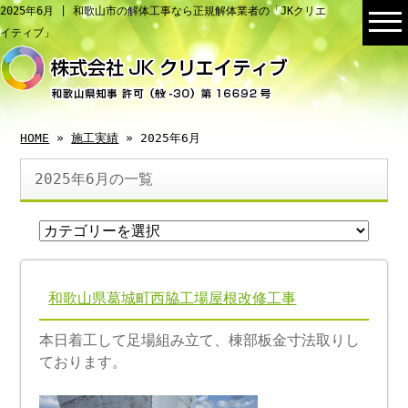
2025年6月 | 和歌山市の解体工事なら正規解体業者の「JKクリエ
イティブ」
HOME
»
施工実績
» 2025年6月
2025年6月の一覧
和歌山県葛城町西脇工場屋根改修工事
本日着工して足場組み立て、棟部板金寸法取りし
ております。