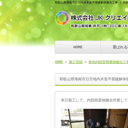
和歌山県海南市日方地内木造平屋建解体撤去工事 | 和
HOME
選ばれる
HOME
»
施工実績
»
敷地内残置廃棄物撤去工
和歌山県海南市日方地内木造平屋建解体
本日着工して、内部残置物撤去作業して