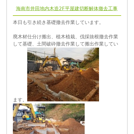
海南市井田地内木造2F平屋建切断解体撤去工事
本日も引き続き基礎撤去作業しています。
廃木材仕分け搬出、植木植栽、伐採抜根撤去作業
して基礎、土間破砕撤去作業して搬出作業してい
ます。