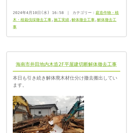
2024年4月10日(水) 16:58 ｜ カテゴリー：
庭造作物・植
木・植栽伐採撤去工事
,
施工実績
,
解体撤去工事
,
解体撤去工
事
海南市井田地内木造2F平屋建切断解体撤去工事
本日も引き続き解体廃木材仕分け撤去搬出してい
ます。