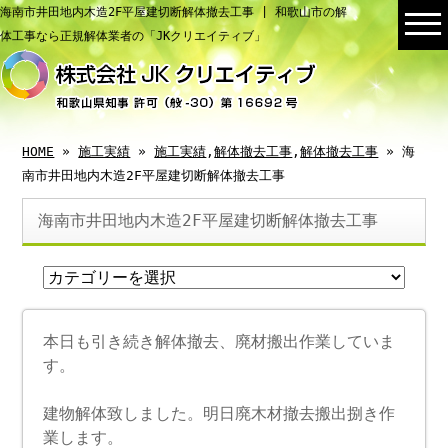
海南市井田地内木造2F平屋建切断解体撤去工事 | 和歌山市の解
体工事なら正規解体業者の「JKクリエイティブ」
HOME
»
施工実績
»
施工実績
,
解体撤去工事
,
解体撤去工事
» 海
南市井田地内木造2F平屋建切断解体撤去工事
海南市井田地内木造2F平屋建切断解体撤去工事
本日も引き続き解体撤去、廃材搬出作業していま
す。
建物解体致しました。明日廃木材撤去搬出捌き作
業します。