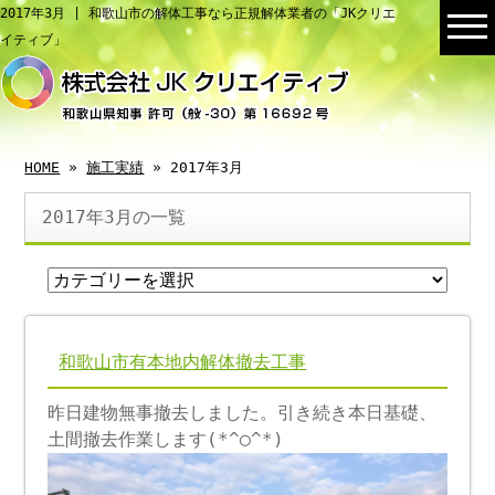
2017年3月 | 和歌山市の解体工事なら正規解体業者の「JKクリエ
イティブ」
HOME
»
施工実績
» 2017年3月
2017年3月の一覧
和歌山市有本地内解体撤去工事
昨日建物無事撤去しました。引き続き本日基礎、
土間撤去作業します(*^◯^*)