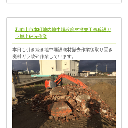
和歌山市本町地内地中埋設廃材撤去工事移設ガ
ラ搬出破砕作業
本日も引き続き地中埋設廃材撤去作業後取り置き
廃材ガラ破砕作業しています。