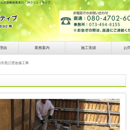
なら正規解体業者の「JKクリエイティブ」
理由
業務案内
施工実績
お
南市黒江壁改修工事