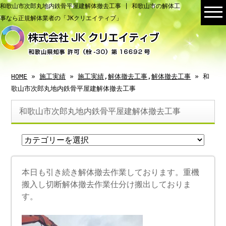
和歌山市次郎丸地内鉄骨平屋建解体撤去工事 | 和歌山市の解体工
事なら正規解体業者の「JKクリエイティブ」
HOME
»
施工実績
»
施工実績
,
解体撤去工事
,
解体撤去工事
» 和
歌山市次郎丸地内鉄骨平屋建解体撤去工事
和歌山市次郎丸地内鉄骨平屋建解体撤去工事
本日も引き続き解体撤去作業しております。重機
搬入し切断解体撤去作業仕分け搬出しておりま
す。