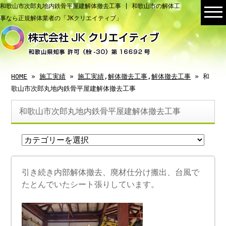
和歌山市次郎丸地内鉄骨平屋建解体撤去工事 | 和歌山市の解体工
事なら正規解体業者の「JKクリエイティブ」
HOME
»
施工実績
»
施工実績
,
解体撤去工事
,
解体撤去工事
» 和
歌山市次郎丸地内鉄骨平屋建解体撤去工事
和歌山市次郎丸地内鉄骨平屋建解体撤去工事
引き続き内部解体撤去、廃材仕分け搬出、台風で
たとんでいたシート張りしています。