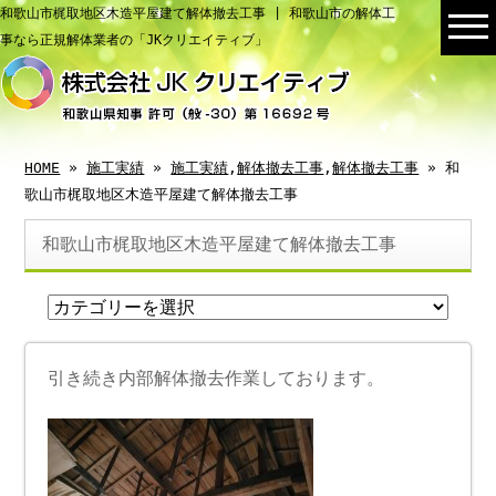
和歌山市梶取地区木造平屋建て解体撤去工事 | 和歌山市の解体工
事なら正規解体業者の「JKクリエイティブ」
HOME
»
施工実績
»
施工実績
,
解体撤去工事
,
解体撤去工事
» 和
歌山市梶取地区木造平屋建て解体撤去工事
和歌山市梶取地区木造平屋建て解体撤去工事
引き続き内部解体撤去作業しております。