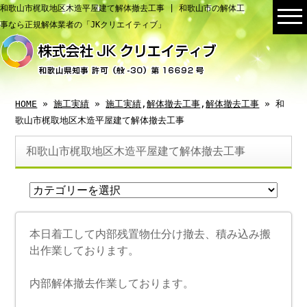
和歌山市梶取地区木造平屋建て解体撤去工事 | 和歌山市の解体工
事なら正規解体業者の「JKクリエイティブ」
HOME
»
施工実績
»
施工実績
,
解体撤去工事
,
解体撤去工事
» 和
歌山市梶取地区木造平屋建て解体撤去工事
和歌山市梶取地区木造平屋建て解体撤去工事
本日着工して内部残置物仕分け撤去、積み込み搬
出作業しております。
内部解体撤去作業しております。