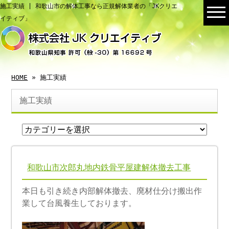
施工実績 | 和歌山市の解体工事なら正規解体業者の「JKクリエ
イティブ」
HOME
» 施工実績
施工実績
和歌山市次郎丸地内鉄骨平屋建解体撤去工事
本日も引き続き内部解体撤去、廃材仕分け搬出作
業して台風養生しております。