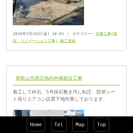
2026年7月24日(金) 18:03 ｜ カテゴリー：
外構工事(新
設、リノベーション工事)
,
施工実績
和歌山市西庄地内外構新設工事
着工して砕石、5号採石敷き均し転圧、防草シー
ト張りエアコン設置下地作業しております。
Home
Tel
Map
Top