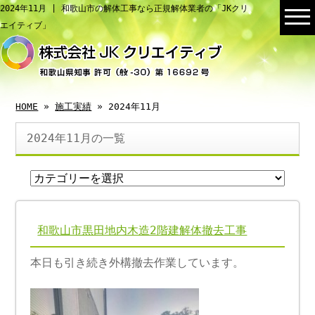
2024年11月 | 和歌山市の解体工事なら正規解体業者の「JKクリ
エイティブ」
HOME
»
施工実績
» 2024年11月
2024年11月の一覧
和歌山市黒田地内木造2階建解体撤去工事
本日も引き続き外構撤去作業しています。