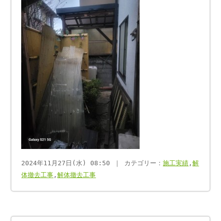
2024年11月27日(水) 08:50 ｜ カテゴリー：
施工実績
,
解
体撤去工事
,
解体撤去工事