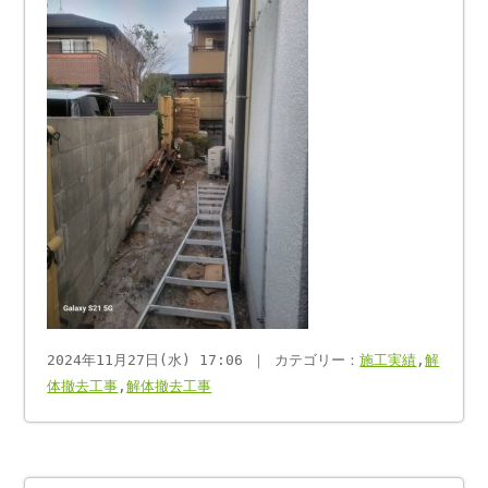
2024年11月27日(水) 17:06 ｜ カテゴリー：
施工実績
,
解
体撤去工事
,
解体撤去工事