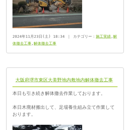
2024年11月23日(土) 18:34 ｜ カテゴリー：
施工実績
,
解
体撤去工事
,
解体撤去工事
大阪府堺市東区大美野地内敷地内解体撤去工事
本日も引き続き解体撤去作業しております。
本日木廃材搬出して、足場養生組み立て作業して
おります。