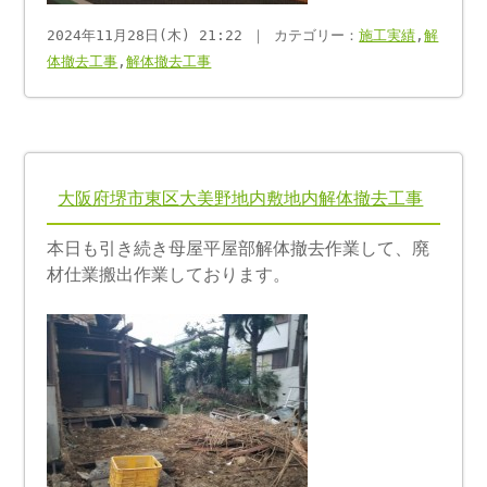
2024年11月28日(木) 21:22 ｜ カテゴリー：
施工実績
,
解
体撤去工事
,
解体撤去工事
大阪府堺市東区大美野地内敷地内解体撤去工事
本日も引き続き母屋平屋部解体撤去作業して、廃
材仕業搬出作業しております。