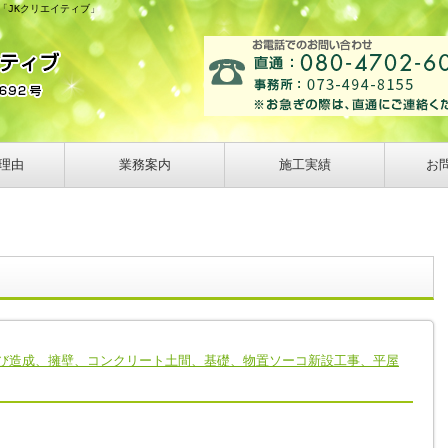
の「JKクリエイティブ」
理由
業務案内
施工実績
お
び造成、擁壁、コンクリート土間、基礎、物置ソーコ新設工事、平屋