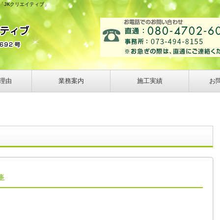
の「JKクリエイティブ」
理由
業務案内
施工実績
お
事