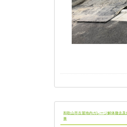
和歌山市古屋地内ガレージ解体撤去及
事