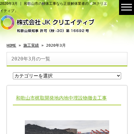
2020年3月 | 和歌山市の解体工事なら正規解体業者の「JKクリエ
イティブ」
HOME
»
施工実績
» 2020年3月
2020年3月の一覧
和歌山市梶取開発地内地中埋設物撤去工事