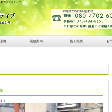
「JKクリエイティブ」
理由
業務案内
施工実績
お
事
ます。