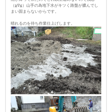
（≧∇≦）山手の為地下水がキツく路盤が膿んでし
まい固まらないからです。
晴れるのを待ち作業仕上げします。