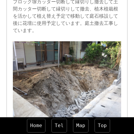
ブロック塀カッター切断して縁切りし撤去して土
間カッター切断して縁切りして撤去、植木植栽根
を活かして植え替え予定で移動して庭石移設して
後に花壇に使用予定しています。庭土撤去工事し
ています。
Home
Tel
Map
Top