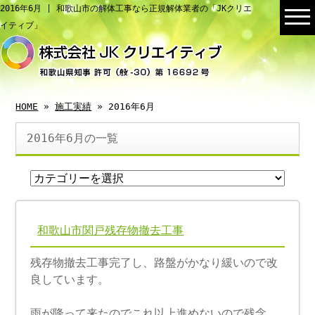
2016年6月 | 和歌山市の解体工事なら正規解体業者の「JKクリエ
イティブ」
HOME
»
施工実績
» 2016年6月
2016年6月の一覧
和歌山市関戸残存物撤去工事
残存物撤去工事完了し、路盤がかなり緩いので改
良しています。
雨が降って来たのでこれ以上進めないので残念