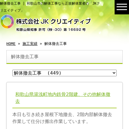
解体撤去工事 | 和歌山市の解体工事なら正規解体業者の「JKク
リエイティブ」
HOME
»
施工実績
» 解体撤去工事
解体撤去工事
和歌山県湯浅町地内鉄骨2階建、その他解体撤
去
本日も引き続き屋根下地撤去、2階内部解体撤去
作業して仕分け搬出作業しています。