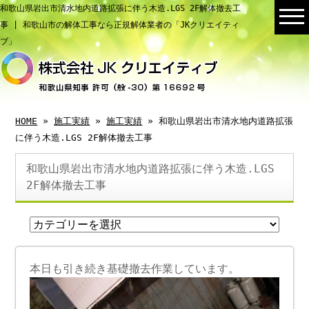
和歌山県岩出市清水地内道路拡張に伴う木造.LGS 2F解体撤去工
事 | 和歌山市の解体工事なら正規解体業者の「JKクリエイティ
ブ」
HOME
»
施工実績
»
施工実績
» 和歌山県岩出市清水地内道路拡張
に伴う木造.LGS 2F解体撤去工事
和歌山県岩出市清水地内道路拡張に伴う木造.LGS
2F解体撤去工事
本日も引き続き基礎撤去作業しています。