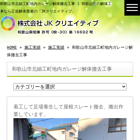
和歌山市北細工町地内ガレージ解体撤去工事 | 和歌山市の解体工
事なら正規解体業者の「JKクリエイティブ」
HOME
»
施工実績
»
施工実績
» 和歌山市北細工町地内ガレージ解
体撤去工事
和歌山市北細工町地内ガレージ解体撤去工事
着工して足場養生して屋根スレート撤去、搬出作
業しています。