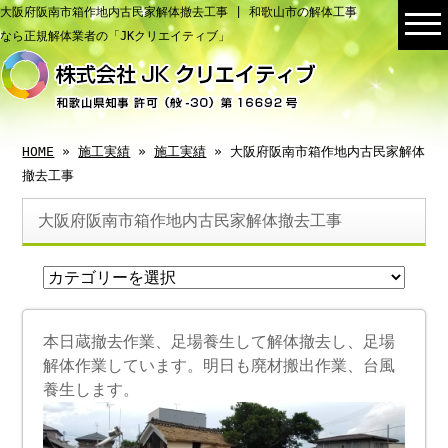
大阪府阪南市箱作地内古民家解体撤去工事 | 和歌山市の解体工事
なら正規解体業者の「JKクリエイティブ」
HOME
»
施工実績
»
施工実績
» 大阪府阪南市箱作地内古民家解体
撤去工事
大阪府阪南市箱作地内古民家解体撤去工事
本日蔵撤去作業、足場養生して解体撤去し、足場
解体作業しています。明日も廃材搬出作業、台風
養生します。