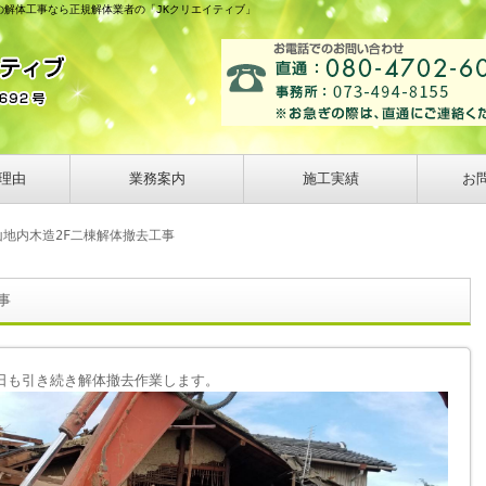
の解体工事なら正規解体業者の「JKクリエイティブ」
理由
業務案内
施工実績
お
山地内木造2F二棟解体撤去工事
事
日も引き続き解体撤去作業します。