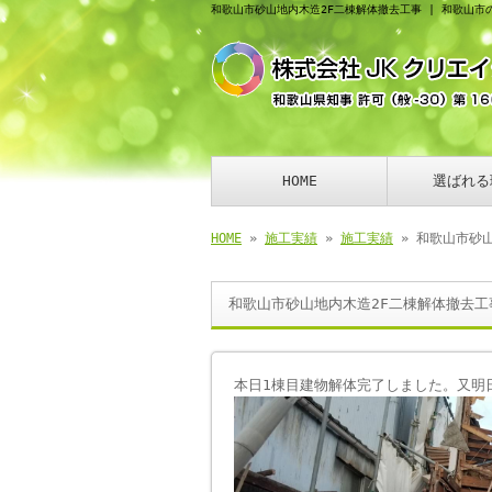
和歌山市砂山地内木造2F二棟解体撤去工事 | 和歌山市
HOME
選ばれる
HOME
»
施工実績
»
施工実績
» 和歌山市砂
和歌山市砂山地内木造2F二棟解体撤去工
本日1棟目建物解体完了しました。又明