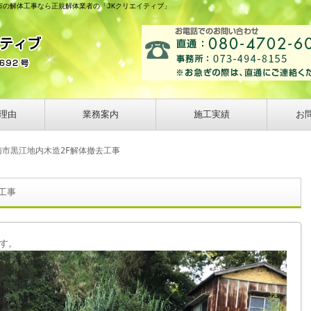
市の解体工事なら正規解体業者の「JKクリエイティブ」
理由
業務案内
施工実績
お
南市黒江地内木造2F解体撤去工事
工事
す。