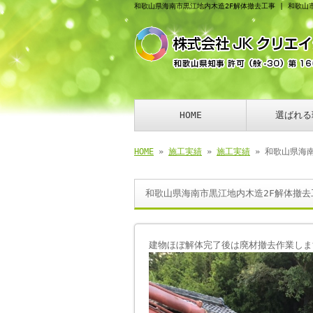
和歌山県海南市黒江地内木造2F解体撤去工事 | 和歌山
HOME
選ばれる
HOME
»
施工実績
»
施工実績
» 和歌山県海
和歌山県海南市黒江地内木造2F解体撤去
建物ほぼ解体完了後は廃材撤去作業しま