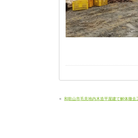
«
和歌山市毛見地内木造平屋建て解体撤去