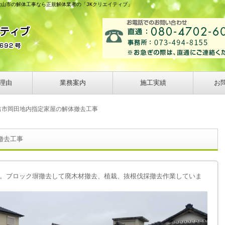
歌山市の解体工事なら正規解体業者の「JKクリエイティブ」
理由
業務案内
施工実績
お
出市岡田地内指定家屋の解体撤去工事
撤去工事
。ブロック塀撤去して廃木材撤去、植栽、抜根伐採撤去作業していま