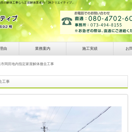
山市の解体工事なら正規解体業者の「JKクリエイティブ」
理由
業務案内
施工実績
お
出市岡田地内指定家屋解体撤去工事
去工事