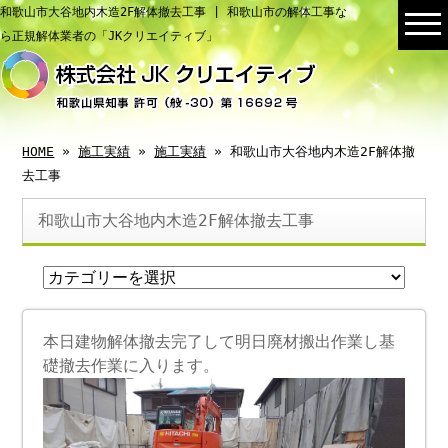
和歌山市大谷地内木造2F解体撤去工事 | 和歌山市の解体工事な
ら正規解体業者の「JKクリエイティブ」
HOME
»
施工実績
»
施工実績
» 和歌山市大谷地内木造2F解体撤
去工事
和歌山市大谷地内木造2F解体撤去工事
本日建物解体撤去完了して明日廃材搬出作業し基
礎撤去作業に入ります。