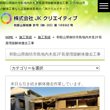
和歌山県御坊市島地内木造2F長屋増築解体撤去工事 | 和歌山市
の解体工事なら正規解体業者の「JKクリエイティブ」
HOME
»
施工実績
»
施工実績
» 和歌山県御坊市島地内木造2F長
屋増築解体撤去工事
和歌山県御坊市島地内木造2F長屋増築解体撤去工事
本日も引き続き解体撤去作業しています。