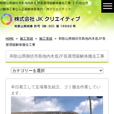
和歌山県御坊市島地内木造2F長屋増築解体撤去工事 | 和歌山市
の解体工事なら正規解体業者の「JKクリエイティブ」
HOME
»
施工実績
»
施工実績
» 和歌山県御坊市島地内木造2F長
屋増築解体撤去工事
和歌山県御坊市島地内木造2F長屋増築解体撤去工事
本日着工して足場養生組立、ゴミ撤去作業してい
ます。