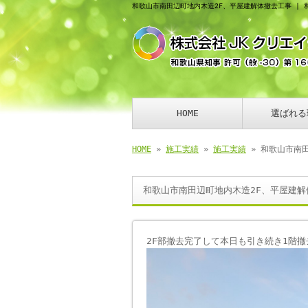
和歌山市南田辺町地内木造2F、平屋建解体撤去工事 |
HOME
選ばれる
HOME
»
施工実績
»
施工実績
» 和歌山市南
和歌山市南田辺町地内木造2F、平屋建解
2F部撤去完了して本日も引き続き1階