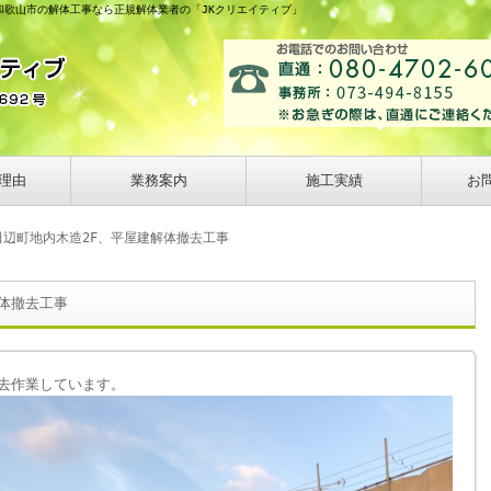
 和歌山市の解体工事なら正規解体業者の「JKクリエイティブ」
理由
業務案内
施工実績
お
田辺町地内木造2F、平屋建解体撤去工事
体撤去工事
撤去作業しています。