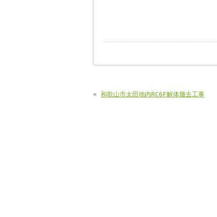
«
和歌山市太田地内RC6F解体撤去工事