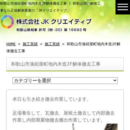
和歌山市湊紺屋町地内木造2F解体撤去工事 | 和歌山市の解体工
事なら正規解体業者の「JKクリエイティブ」
HOME
»
施工実績
»
施工実績
» 和歌山市湊紺屋町地内木造2F解
体撤去工事
和歌山市湊紺屋町地内木造2F解体撤去工事
本日も引き続き撤去作業しています。
足場養生して、瓦撤去、屋根土撤去して内部撤去
作業し内部廃棄物撤去搬出作業しています。