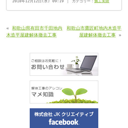
2018年12月12日(水) 09:19 ｜ カテゴリー：
施工実績
«
和歌山県有田市千田地内
和歌山市鷹匠町地内木造平
木造平屋建解体撤去工事
屋建解体撤去工事
»