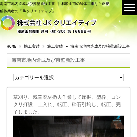
海南市地内造成及び擁壁新設工事 | 和歌山市の解体工事なら正規
解体業者の「JKクリエイティブ」
HOME
»
施工実績
»
施工実績
» 海南市地内造成及び擁壁新設工事
海南市地内造成及び擁壁新設工事
草刈り、残置廃材撤去作業して床掘、型枠、コン
クリ打設、土入れ、転圧、砕石引均し、転圧、完
了しました。