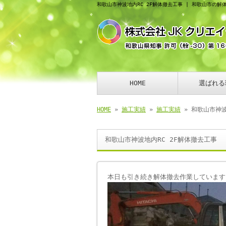
和歌山市神波地内RC 2F解体撤去工事 | 和歌山市の
HOME
選ばれる
HOME
»
施工実績
»
施工実績
» 和歌山市神波
和歌山市神波地内RC 2F解体撤去工事
本日も引き続き解体撤去作業しています