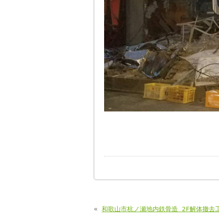
«
和歌山市杭ノ瀬地内鉄骨造 2F解体撤去