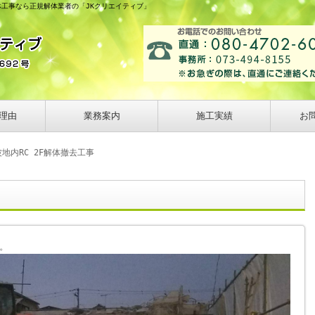
解体工事なら正規解体業者の「JKクリエイティブ」
理由
業務案内
施工実績
お
地内RC 2F解体撤去工事
。