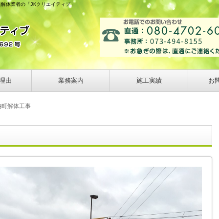
規解体業者の「JKクリエイティブ」
理由
業務案内
施工実績
お
納町解体工事