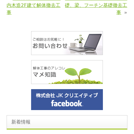
内木造2F建て解体撤去工
礎、梁、フーチン基礎撤去工
事
事
»
新着情報