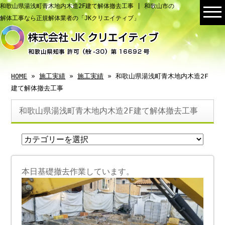
和歌山県湯浅町青木地内木造2F建て解体撤去工事 | 和歌山市の
解体工事なら正規解体業者の「JKクリエイティブ」
HOME
»
施工実績
»
施工実績
» 和歌山県湯浅町青木地内木造2F
建て解体撤去工事
和歌山県湯浅町青木地内木造2F建て解体撤去工事
本日基礎撤去作業しています。