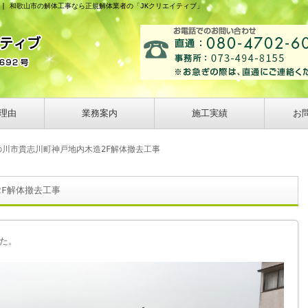
 | 和歌山市の解体工事なら正規解体業者の「JKクリエイティブ」
理由
業務案内
施工実績
お
の川市貴志川町神戸地内木造2F解体撤去工事
F解体撤去工事
た。