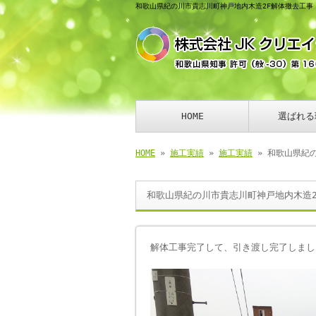
和歌山県紀の川市貴志川町神戸地内木造2F解体撤去工事
HOME
選ばれる
HOME
»
施工実績
»
施工実績
» 和歌山県紀
和歌山県紀の川市貴志川町神戸地内木造2
解体工事完了して、引き渡し完了しまし