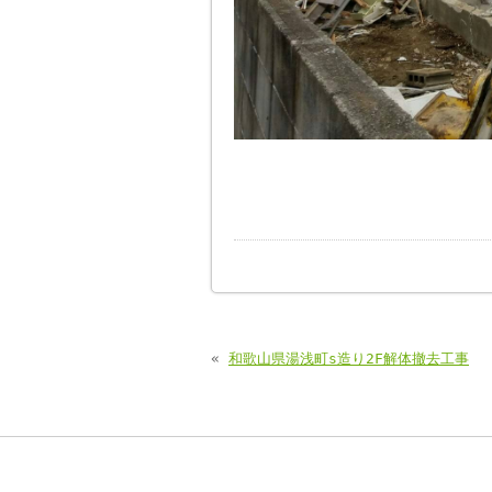
«
和歌山県湯浅町s造り2F解体撤去工事