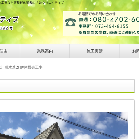
体工事なら正規解体業者の「JKクリエイティブ」
理由
業務案内
施工実績
お
志川町木造2F解体撤去工事