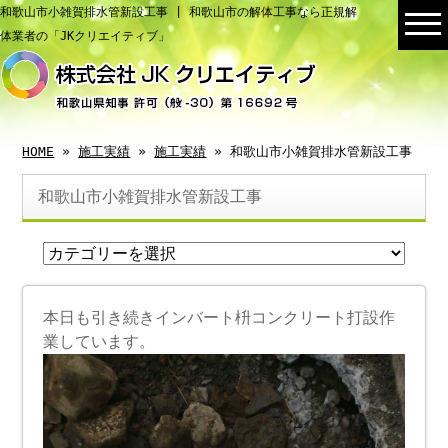
和歌山市小雑賀排水管新設工事 | 和歌山市の解体工事なら正規解
体業者の「JKクリエイティブ」
HOME
»
施工実績
»
施工実績
» 和歌山市小雑賀排水管新設工事
和歌山市小雑賀排水管新設工事
本日も引き続きインバート枡コンクリート打設作
業しています。