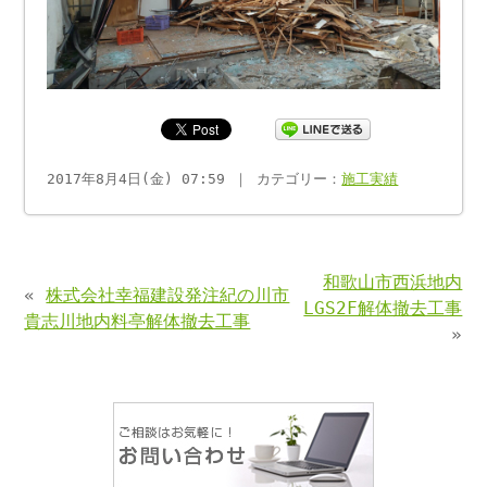
2017年8月4日(金) 07:59 ｜ カテゴリー：
施工実績
和歌山市西浜地内
«
株式会社幸福建設発注紀の川市
LGS2F解体撤去工事
貴志川地内料亭解体撤去工事
»