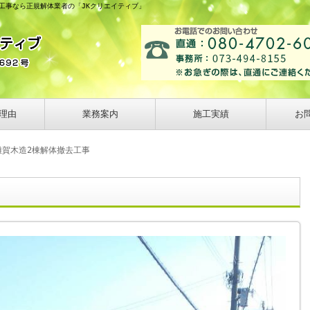
体工事なら正規解体業者の「JKクリエイティブ」
理由
業務案内
施工実績
お
雑賀木造2棟解体撤去工事