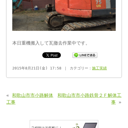
本日重機搬入して瓦撤去作業中です。
2015年8月21日(金) 17:58 ｜ カテゴリー：
施工実績
«
和歌山市市小路解体
和歌山市市小路鉄骨２Ｆ解体工
工事
事
»