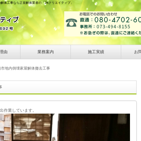
の解体工事なら正規解体業者の「JKクリエイティブ」
理由
業務案内
施工実績
お
南市地内倒壊家屋解体撤去工事
事
出作業しています。