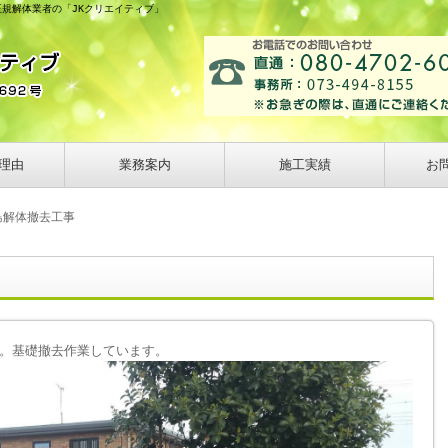
正規解体業者の「JKクリエイティブ」
理由
業務案内
施工実績
お
島解体撤去工事
。基礎撤去作業しています。