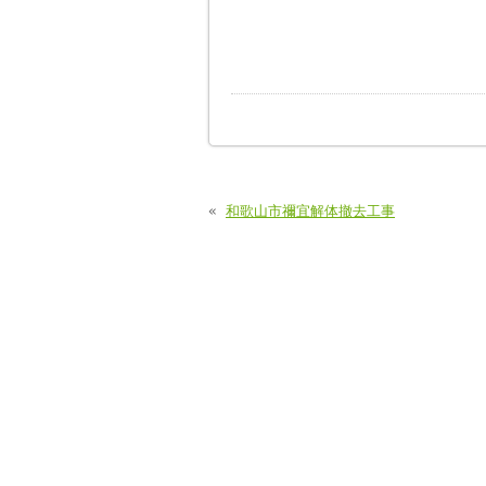
«
和歌山市禰宜解体撤去工事