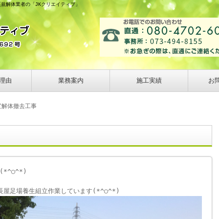
正規解体業者の「JKクリエイティブ」
理由
業務案内
施工実績
お
宜解体撤去工事
^◯^*)
屋足場養生組立作業しています(*^◯^*)