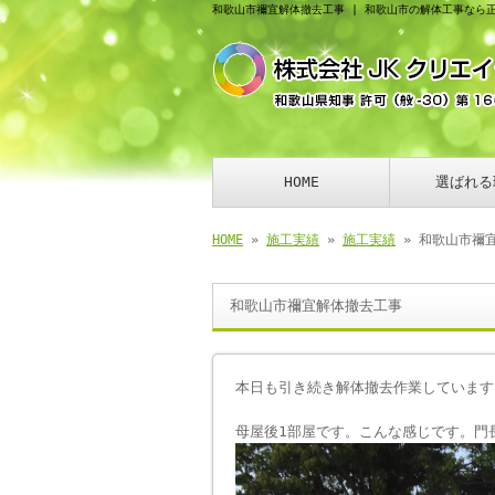
和歌山市禰宜解体撤去工事 | 和歌山市の解体工事なら
HOME
選ばれる
HOME
»
施工実績
»
施工実績
» 和歌山市禰
和歌山市禰宜解体撤去工事
本日も引き続き解体撤去作業しています(*
母屋後1部屋です。こんな感じです。門長