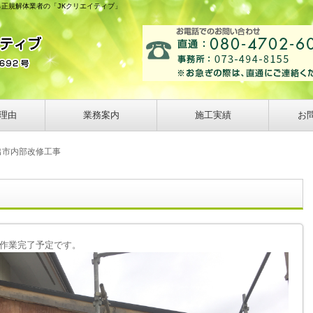
ら正規解体業者の「JKクリエイティブ」
理由
業務案内
施工実績
お
出市内部改修工事
作業完了予定です。