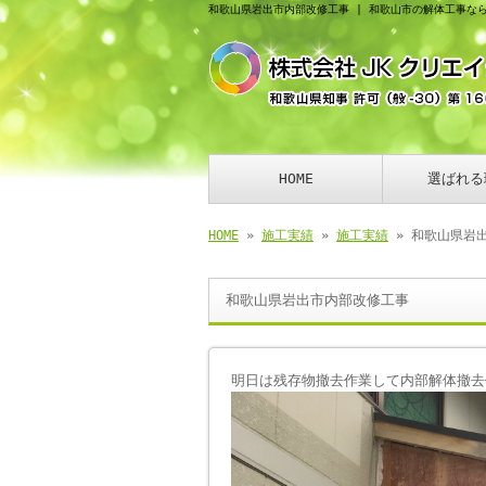
和歌山県岩出市内部改修工事 | 和歌山市の解体工事な
HOME
選ばれる
HOME
»
施工実績
»
施工実績
» 和歌山県岩
和歌山県岩出市内部改修工事
明日は残存物撤去作業して内部解体撤去